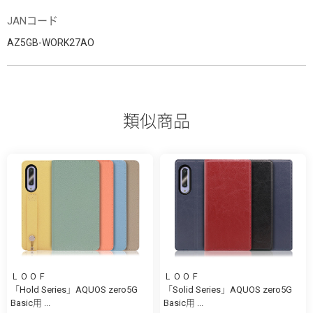
JANコード
AZ5GB-WORK27AO
類似商品
ＬＯＯＦ
ＬＯＯＦ
「Hold Series」AQUOS zero5G
「Solid Series」AQUOS zero5G
Basic用 ...
Basic用 ...