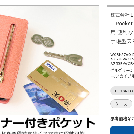
株式会社
「Pocket 
用 便利
手帳型ス
WORK27AO-D
AZ5GB/WORK
AZ5GB/WORK
ダルグリーン
ー/スカイブ
DESIGN FO
ケース
参考価格￥2,