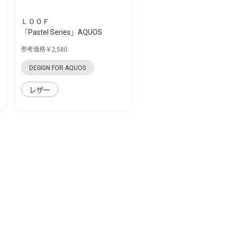
ＬＯＯＦ
「Pastel Series」AQUOS
zero5G Basic用...
参考価格￥2,580
DESIGN FOR AQUOS
レザー