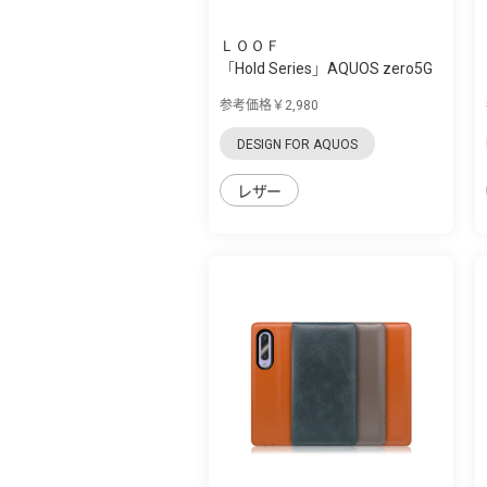
ＬＯＯＦ
「Hold Series」AQUOS zero5G
Basic用 ...
参考価格￥2,980
DESIGN FOR AQUOS
レザー