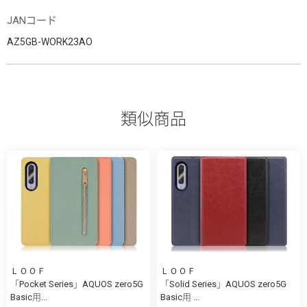
JANコード
AZ5GB-WORK23AO
類似商品
ＬＯＯＦ
ＬＯＯＦ
「Pocket Series」AQUOS zero5G
「Solid Series」AQUOS zero5G
Basic用...
Basic用 ...