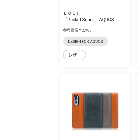
ＬＯＯＦ
「Pocket Series」AQUOS
zero5G Basic用...
参考価格￥2,980
DESIGN FOR AQUOS
レザー