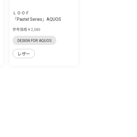
ＬＯＯＦ
「Pastel Series」AQUOS
zero5G Basic用...
参考価格￥2,580
DESIGN FOR AQUOS
レザー