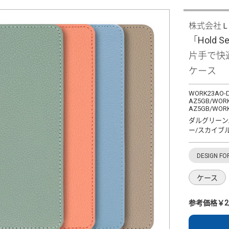
株式会社
「Hold Se
片手で快
ケース
WORK23AO-D
AZ5GB/WORK
AZ5GB/WORK
ダルグリーン
ー/スカイブ
DESIGN FO
ケース
参考価格￥2,