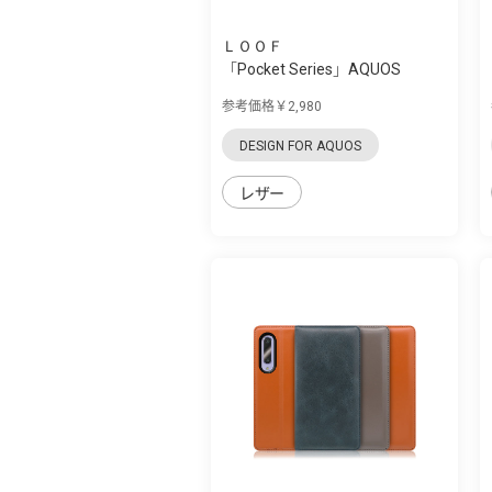
ＬＯＯＦ
「Pocket Series」AQUOS
zero5G Basic用...
参考価格￥2,980
DESIGN FOR AQUOS
レザー