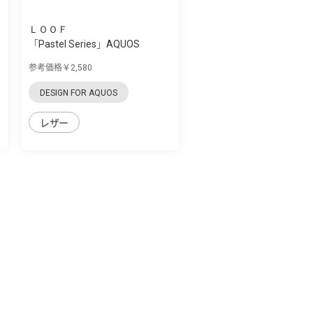
ＬＯＯＦ
「Pastel Series」AQUOS
zero5G Basic用...
参考価格￥2,580
DESIGN FOR AQUOS
レザー