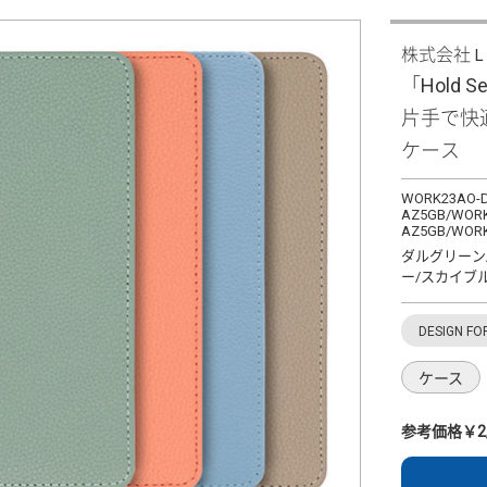
株式会社
「Hold Se
片手で快
ケース
WORK23AO-D
AZ5GB/WORK
AZ5GB/WORK
ダルグリーン
ー/スカイブ
DESIGN FO
ケース
参考価格￥2,