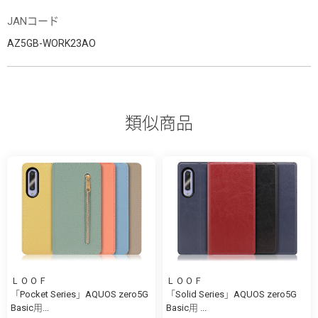
JANコード
AZ5GB-WORK23AO
類似商品
ＬＯＯＦ
ＬＯＯＦ
「Pocket Series」AQUOS zero5G
「Solid Series」AQUOS zero5G
Basic用...
Basic用 ...