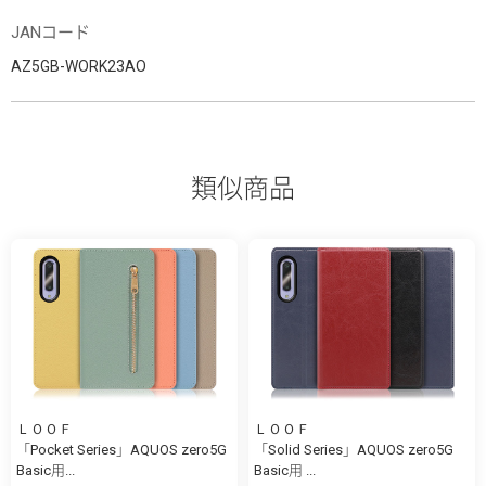
JANコード
AZ5GB-WORK23AO
類似商品
ＬＯＯＦ
ＬＯＯＦ
「Pocket Series」AQUOS zero5G
「Solid Series」AQUOS zero5G
Basic用...
Basic用 ...