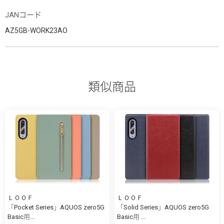
JANコード
AZ5GB-WORK23AO
類似商品
ＬＯＯＦ
ＬＯＯＦ
「Pocket Series」AQUOS zero5G
「Solid Series」AQUOS zero5G
Basic用...
Basic用 ...