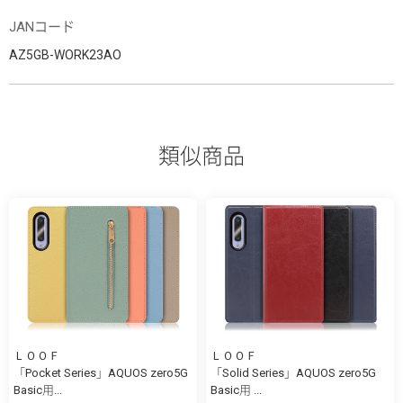
JANコード
AZ5GB-WORK23AO
類似商品
ＬＯＯＦ
ＬＯＯＦ
「Pocket Series」AQUOS zero5G
「Solid Series」AQUOS zero5G
Basic用...
Basic用 ...