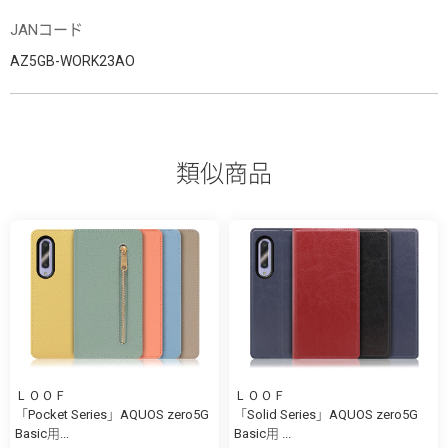
JANコード
AZ5GB-WORK23AO
類似商品
ＬＯＯＦ
ＬＯＯＦ
「Pocket Series」AQUOS zero5G
「Solid Series」AQUOS zero5G
Basic用...
Basic用 ...