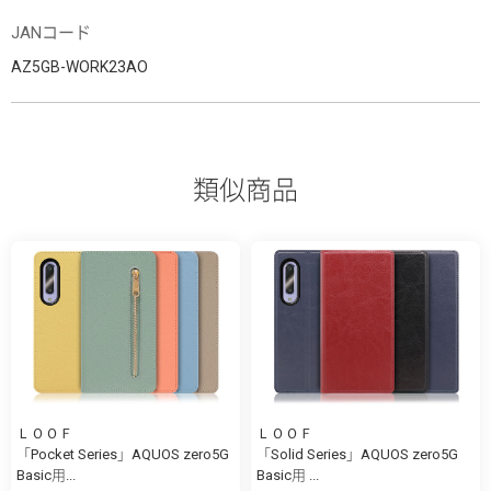
JANコード
AZ5GB-WORK23AO
類似商品
ＬＯＯＦ
ＬＯＯＦ
「Pocket Series」AQUOS zero5G
「Solid Series」AQUOS zero5G
Basic用...
Basic用 ...