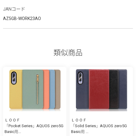
JANコード
AZ5GB-WORK23AO
類似商品
ＬＯＯＦ
ＬＯＯＦ
「Pocket Series」AQUOS zero5G
「Solid Series」AQUOS zero5G
Basic用...
Basic用 ...