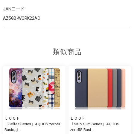
JANコード
AZ5GB-WORK22AO
類似商品
ＬＯＯＦ
ＬＯＯＦ
「Selfee Series」AQUOS zero5G
「SKIN Slim Series」AQUOS
Basic用...
zero5G Basi...