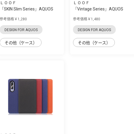
ＬＯＯＦ
ＬＯＯＦ
「SKIN Slim Series」AQUOS
「Vintage Series」AQUOS
zero5G Basi...
zero5G Basic...
参考価格￥1,280
参考価格￥1,480
DESIGN FOR AQUOS
DESIGN FOR AQUOS
その他（ケース）
その他（ケース）