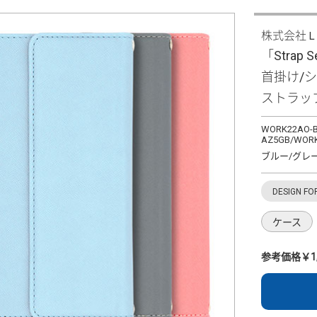
株式会社
「Strap S
首掛け/
ストラッ
WORK22AO-B
AZ5GB/WORK
ブルー/グレ
DESIGN FO
ケース
参考価格￥1,