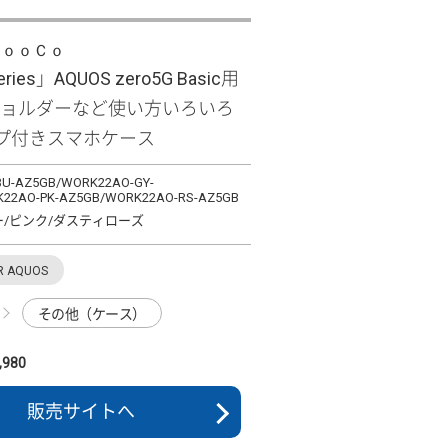
ＬｏｏＣｏ
eries」AQUOS zero5G Basic用
ショルダーなど使い方いろいろ
プ付きスマホケース
U-AZ5GB/WORK22AO-GY-
22AO-PK-AZ5GB/WORK22AO-RS-AZ5GB
ー/ピンク/ダスティローズ
R AQUOS
その他（ケース）
980
販売サイトへ