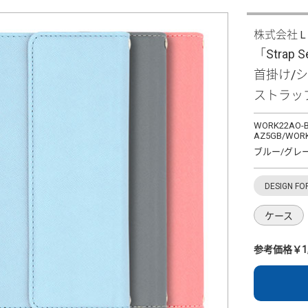
株式会社
「Strap S
首掛け/
ストラッ
WORK22AO-B
AZ5GB/WORK
ブルー/グレ
DESIGN FO
ケース
参考価格￥1,