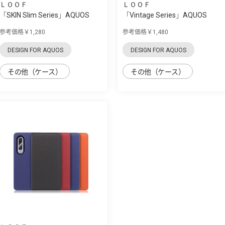
ＬＯＯＦ
ＬＯＯＦ
「SKIN Slim Series」AQUOS
「Vintage Series」AQUOS
zero5G Basi...
zero5G Basic...
参考価格￥1,280
参考価格￥1,480
DESIGN FOR AQUOS
DESIGN FOR AQUOS
その他（ケース）
その他（ケース）