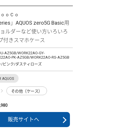
ＬｏｏＣｏ
eries」AQUOS zero5G Basic用
ショルダーなど使い方いろいろ
プ付きスマホケース
U-AZ5GB/WORK22AO-GY-
22AO-PK-AZ5GB/WORK22AO-RS-AZ5GB
ー/ピンク/ダスティローズ
R AQUOS
その他（ケース）
980
販売サイトへ