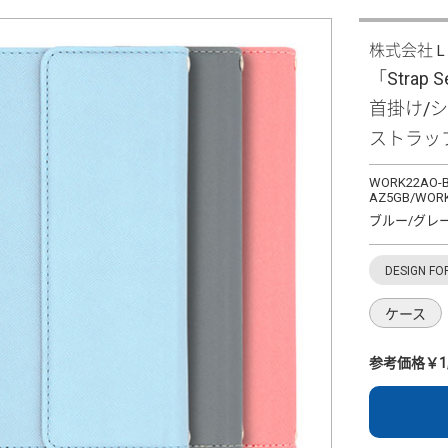
株式会社
「Strap S
首掛け/
ストラッ
WORK22AO-B
AZ5GB/WORK
ブルー/グレ
DESIGN FO
ケース
参考価格￥1,