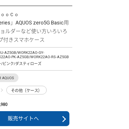
ＬｏｏＣｏ
eries」AQUOS zero5G Basic用
ショルダーなど使い方いろいろ
プ付きスマホケース
U-AZ5GB/WORK22AO-GY-
22AO-PK-AZ5GB/WORK22AO-RS-AZ5GB
ー/ピンク/ダスティローズ
R AQUOS
その他（ケース）
980
販売サイトへ