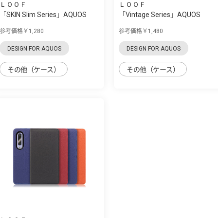
ＬＯＯＦ
ＬＯＯＦ
「SKIN Slim Series」AQUOS
「Vintage Series」AQUOS
zero5G Basi...
zero5G Basic...
参考価格￥1,280
参考価格￥1,480
DESIGN FOR AQUOS
DESIGN FOR AQUOS
その他（ケース）
その他（ケース）