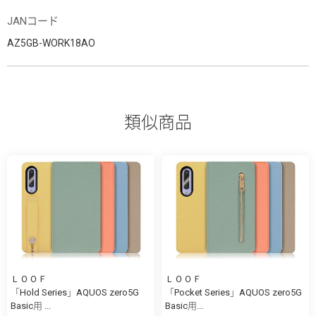
JANコード
AZ5GB-WORK18AO
類似商品
ＬＯＯＦ
ＬＯＯＦ
「Hold Series」AQUOS zero5G
「Pocket Series」AQUOS zero5G
Basic用 ...
Basic用...