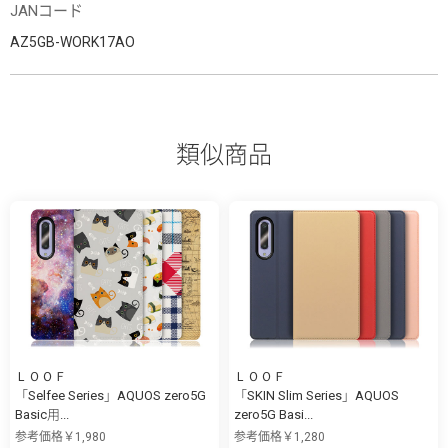
JANコード
AZ5GB-WORK17AO
類似商品
ＬＯＯＦ
ＬＯＯＦ
「Selfee Series」AQUOS zero5G
「SKIN Slim Series」AQUOS
Basic用...
zero5G Basi...
参考価格￥1,980
参考価格￥1,280