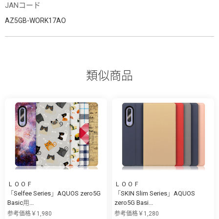
JANコード
AZ5GB-WORK17AO
類似商品
ＬＯＯＦ
ＬＯＯＦ
「Selfee Series」AQUOS zero5G
「SKIN Slim Series」AQUOS
Basic用...
zero5G Basi...
参考価格￥1,980
参考価格￥1,280