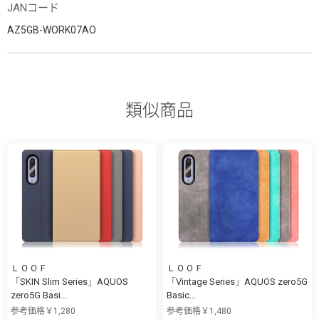
JANコード
AZ5GB-WORK07AO
類似商品
ＬＯＯＦ
ＬＯＯＦ
「SKIN Slim Series」AQUOS
「Vintage Series」AQUOS zero5G
zero5G Basi...
Basic...
参考価格￥1,280
参考価格￥1,480