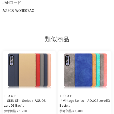
JANコード
AZ5GB-WORK07AO
類似商品
ＬＯＯＦ
ＬＯＯＦ
「SKIN Slim Series」AQUOS
「Vintage Series」AQUOS zero5G
zero5G Basi...
Basic...
参考価格￥1,280
参考価格￥1,480