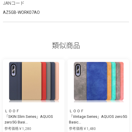
JANコード
AZ5GB-WORK07AO
類似商品
ＬＯＯＦ
ＬＯＯＦ
「SKIN Slim Series」AQUOS
「Vintage Series」AQUOS zero5G
zero5G Basi...
Basic...
参考価格￥1,280
参考価格￥1,480