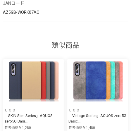
JANコード
AZ5GB-WORK07AO
類似商品
ＬＯＯＦ
ＬＯＯＦ
「SKIN Slim Series」AQUOS
「Vintage Series」AQUOS zero5G
zero5G Basi...
Basic...
参考価格￥1,280
参考価格￥1,480