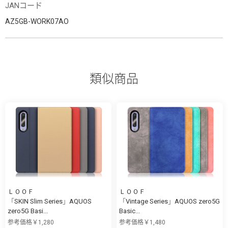
JANコード
AZ5GB-WORK07AO
類似商品
ＬＯＯＦ
ＬＯＯＦ
「SKIN Slim Series」AQUOS
「Vintage Series」AQUOS zero5G
zero5G Basi...
Basic...
参考価格￥1,280
参考価格￥1,480