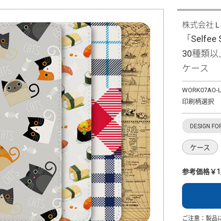
株式会社
「Selfee 
30種類
ケース
WORK07AO-L
印刷柄選択
DESIGN FO
ケース
参考価格￥1,
ご注意：製品