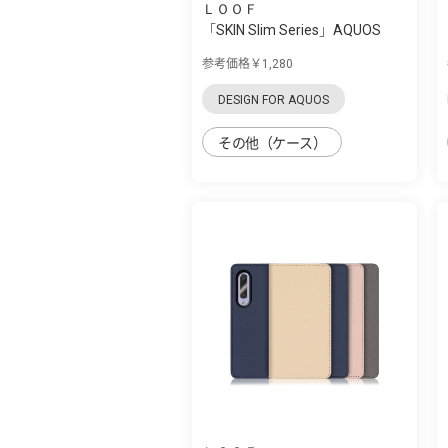
ＬＯＯＦ
「SKIN Slim Series」AQUOS
zero5G Basi...
参考価格￥1,280
DESIGN FOR AQUOS
その他（ケース）