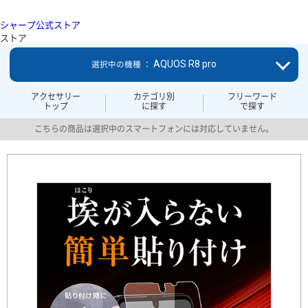
シャープ公式ストア
ストア
AQUOS R8 pro
選択中の機種 ：
アクセサリー
カテゴリ別
フリーワード
トップ
に探す
で探す
こちらの商品は選択中のスマートフォンには対応していません。