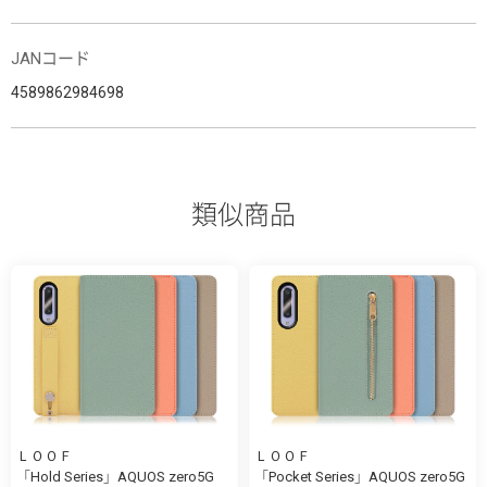
JANコード
4589862984698
類似商品
ＬＯＯＦ
ＬＯＯＦ
「Hold Series」AQUOS zero5G
「Pocket Series」AQUOS zero5G