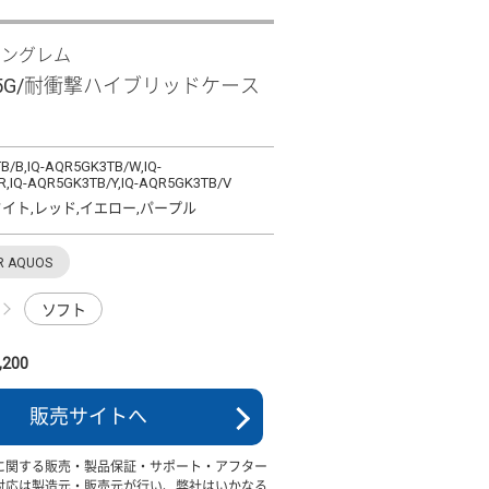
イングレム
 R5G/耐衝撃ハイブリッドケース
B/B,IQ-AQR5GK3TB/W,IQ-
,IQ-AQR5GK3TB/Y,IQ-AQR5GK3TB/V
イト,レッド,イエロー,パープル
R AQUOS
ソフト
200
販売サイトへ
に関する販売・製品保証・サポート・アフター
対応は製造元・販売元が行い、弊社はいかなる