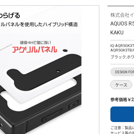
株式会社
AQUOS
KAKU
IQ-AQR5GK3T
AQR5GK3TB/R
ブラック,ホワ
DESIGN FO
ケース
参考価格￥2,
ご注意：製品
サービス等の