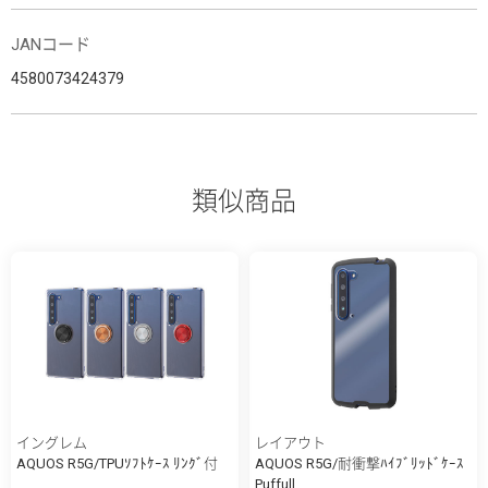
JANコード
4580073424379
類似商品
イングレム
レイアウト
AQUOS R5G/TPUｿﾌﾄｹｰｽ ﾘﾝｸﾞ付
AQUOS R5G/耐衝撃ﾊｲﾌﾞﾘｯﾄﾞｹｰｽ
Puffull