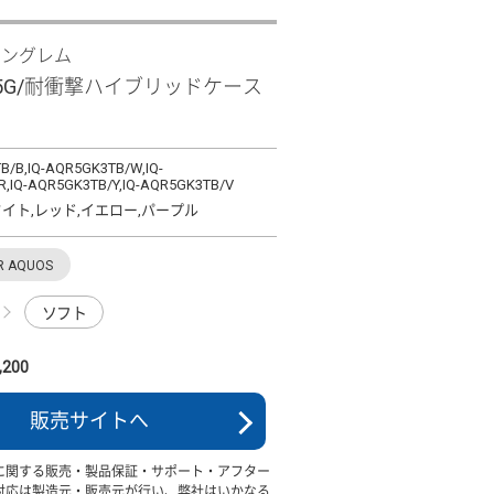
イングレム
 R5G/耐衝撃ハイブリッドケース
B/B,IQ-AQR5GK3TB/W,IQ-
,IQ-AQR5GK3TB/Y,IQ-AQR5GK3TB/V
イト,レッド,イエロー,パープル
R AQUOS
ソフト
200
販売サイトへ
に関する販売・製品保証・サポート・アフター
対応は製造元・販売元が行い、弊社はいかなる