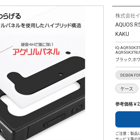
株式会社
AQUOS
KAKU
IQ-AQR5GK3T
AQR5GK3TB/R
ブラック,ホワ
DESIGN FO
ケース
参考価格￥2,
ご注意：製品
サービス等の