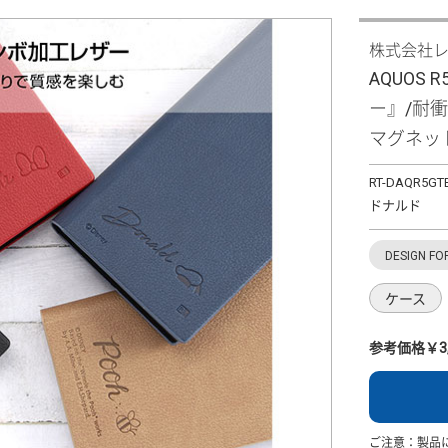
株式会社
AQUOS
ー』/耐
マグネッ
RT-DAQR5GT
ドナルド
DESIGN FO
ケース
参考価格￥3,
ご注意：製品