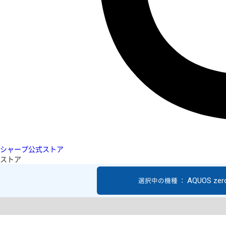
シャープ公式ストア
ストア
AQUOS zer
選択中の機種 ：