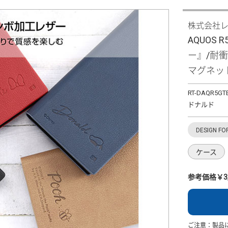
株式会社
AQUOS
ー』/耐
マグネッ
RT-DAQR5GT
ドナルド
DESIGN FO
ケース
参考価格￥3,
ご注意：製品