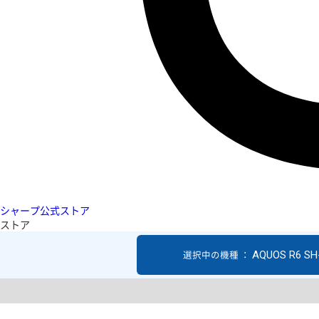
シャープ公式ストア
ストア
AQUOS R6 SH
選択中の機種 ：