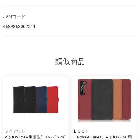
JANコード
4589863007211
類似商品
レイアウト
ＬＯＯＦ
AQUOS R5G/手帳型ｹｰｽ ｼﾝﾌﾟﾙ ﾏｸﾞ
「Royale Series」AQUOS R5G用