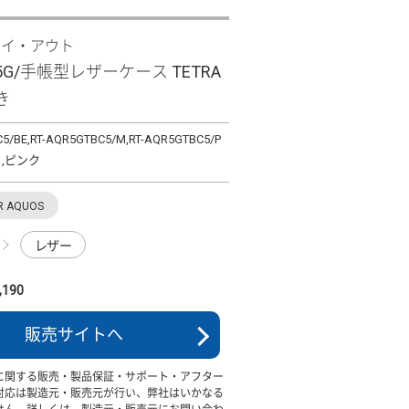
レイ・アウト
R5G/手帳型レザーケース TETRA
き
5/BE,RT-AQR5GTBC5/M,RT-AQR5GTBC5/P
,ピンク
R AQUOS
レザー
190
販売サイトへ
に関する販売・製品保証・サポート・アフター
対応は製造元・販売元が行い、弊社はいかなる