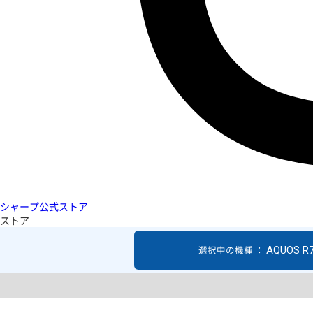
シャープ公式ストア
ストア
AQUOS R
選択中の機種 ：