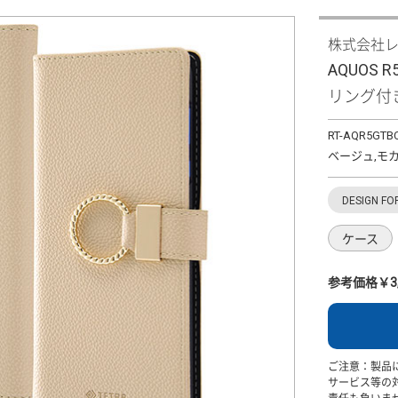
株式会社
AQUOS 
リング付
RT-AQR5GTBC
ベージュ,モカ
DESIGN FO
ケース
参考価格￥3,
ご注意：製品
サービス等の