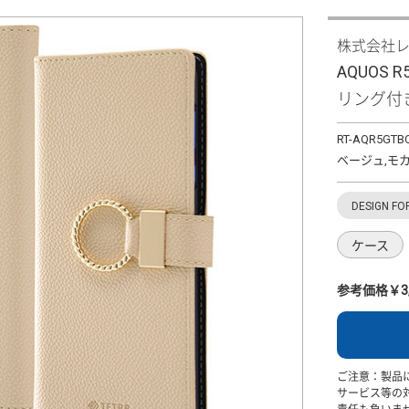
株式会社
AQUOS 
リング付
RT-AQR5GTBC
ベージュ,モカ
DESIGN FO
ケース
参考価格￥3,
ご注意：製品
サービス等の