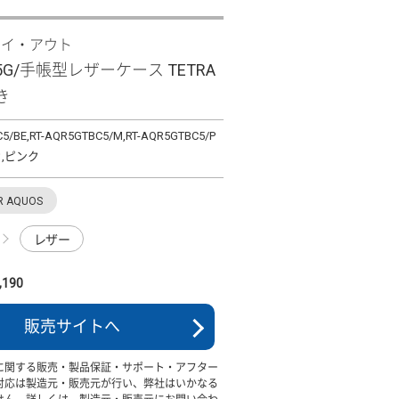
レイ・アウト
R5G/手帳型レザーケース TETRA
き
5/BE,RT-AQR5GTBC5/M,RT-AQR5GTBC5/P
,ピンク
R AQUOS
レザー
190
販売サイトへ
に関する販売・製品保証・サポート・アフター
対応は製造元・販売元が行い、弊社はいかなる