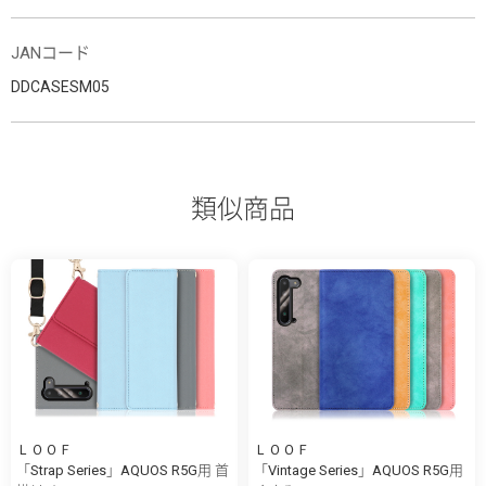
JANコード
DDCASESM05
類似商品
ＬＯＯＦ
ＬＯＯＦ
「Strap Series」AQUOS R5G用 首
「Vintage Series」AQUOS R5G用