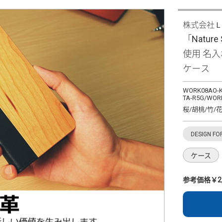
株式会社
「Nature
使用 名
ケース
WORK08AO-K
TA-R5G/WOR
桜/胡桃/竹/
DESIGN FO
ケース
参考価格￥2,