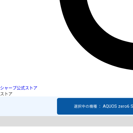
シャープ公式ストア
ストア
AQUOS zero6 
選択中の機種 ：