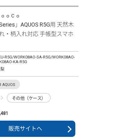
ＬｏｏＣｏ
 Series」AQUOS R5G用 天然木
入れ・柄入れ対応 手帳型スマホ
U-R5G/WORK08AO-SA-R5G/WORK08AO-
K08AO-KA-R5G
花梨
R AQUOS
その他（ケース）
481
販売サイトへ