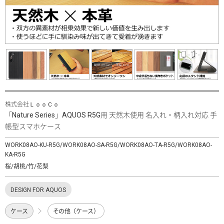
株式会社ＬｏｏＣｏ
「Nature Series」AQUOS R5G用 天然木使用 名入れ・柄入れ対応 手
帳型スマホケース
WORK08AO-KU-R5G/WORK08AO-SA-R5G/WORK08AO-TA-R5G/WORK08AO-
KA-R5G
桜/胡桃/竹/花梨
DESIGN FOR AQUOS
ケース
その他（ケース）