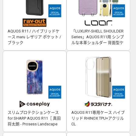
AQUOS R11 / ハイブリッドケ
「LUXURY-SHELL SHOULDER
ース maru レザリア ポケット /
Series」AQUOS R11用 シンプ
ブラック
ルな本革ショルダー 背面型ケ
ース
スリムプロテクションケース
AQUOS R11専用ケース ハイブ
for SHARP AQUOS R11［ 真田
リッド RHINOX TPU+アクリル
将太朗 - Prosess Landscape
CL
001 ］