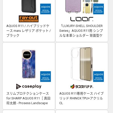
AQUOS R11 / ハイブリッドケ
「LUXURY-SHELL SHOULDER
ース maru レザリア ポケット /
Series」AQUOS R11用 シンプ
ブラック
ルな本革ショルダー 背面型ケ
ース
スリムプロテクションケース
AQUOS R11専用ケース ハイブ
for SHARP AQUOS R11［ 真田
リッド RHINOX TPU+アクリル
将太朗 - Prosess Landscape
CL
001 ］