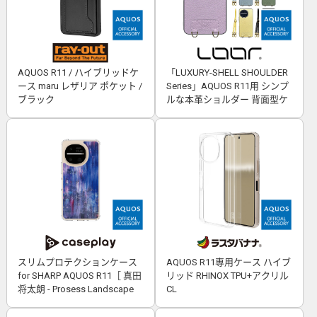
AQUOS R11 / ハイブリッドケ
「LUXURY-SHELL SHOULDER
ース maru レザリア ポケット /
Series」AQUOS R11用 シンプ
ブラック
ルな本革ショルダー 背面型ケ
ース
スリムプロテクションケース
AQUOS R11専用ケース ハイブ
for SHARP AQUOS R11［ 真田
リッド RHINOX TPU+アクリル
将太朗 - Prosess Landscape
CL
001 ］