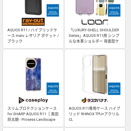
AQUOS R11 / ハイブリッドケ
「LUXURY-SHELL SHOULDER
ース maru レザリア ポケット /
Series」AQUOS R11用 シンプ
ブラック
ルな本革ショルダー 背面型ケ
ース
スリムプロテクションケース
AQUOS R11専用ケース ハイブ
for SHARP AQUOS R11［ 真田
リッド RHINOX TPU+アクリル
将太朗 - Prosess Landscape
CL
001 ］