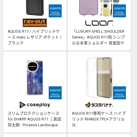
AQUOS R11 / ハイブリッドケ
「LUXURY-SHELL SHOULDER
ース maru レザリア ポケット /
Series」AQUOS R11用 シンプ
ブラック
ルな本革ショルダー 背面型ケ
ース
スリムプロテクションケース
AQUOS R11専用ケース ハイブ
for SHARP AQUOS R11［ 真田
リッド RHINOX TPU+アクリル
将太朗 - Prosess Landscape
CL
001 ］