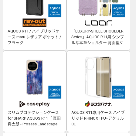
AQUOS R11 / ハイブリッドケ
「LUXURY-SHELL SHOULDER
ース maru レザリア ポケット /
Series」AQUOS R11用 シンプ
ブラック
ルな本革ショルダー 背面型ケ
ース
スリムプロテクションケース
AQUOS R11専用ケース ハイブ
for SHARP AQUOS R11［ 真田
リッド RHINOX TPU+アクリル
将太朗 - Prosess Landscape
CL
001 ］