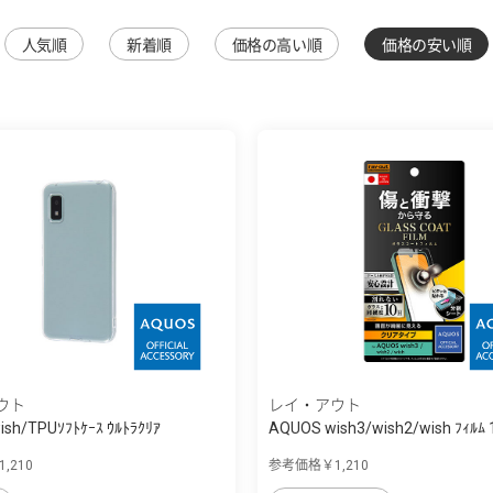
人気順
新着順
価格の高い順
価格の安い順
ウト
レイ・アウト
sh/TPUｿﾌﾄｹｰｽ ｳﾙﾄﾗｸﾘｱ
AQUOS wish3/wish2/wish ﾌｨﾙﾑ 
ｺ...
,210
参考価格￥1,210