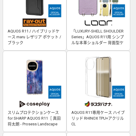
AQUOS R11 / ハイブリッドケ
「LUXURY-SHELL SHOULDER
ース maru レザリア ポケット /
Series」AQUOS R11用 シンプ
ブラック
ルな本革ショルダー 背面型ケ
ース
スリムプロテクションケース
AQUOS R11専用ケース ハイブ
for SHARP AQUOS R11［ 真田
リッド RHINOX TPU+アクリル
将太朗 - Prosess Landscape
CL
001 ］