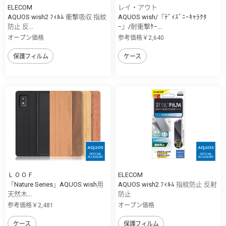
ELECOM
レイ・アウト
AQUOS wish2 ﾌｨﾙﾑ 衝撃吸収 指紋
AQUOS wish/『ﾃﾞｨｽﾞﾆｰｷｬﾗｸﾀ
防止 反...
ｰ』/耐衝撃ｹｰ...
オープン価格
参考価格￥2,640
保護フィルム
ケース
ＬＯＯＦ
ELECOM
「Nature Series」AQUOS wish用
AQUOS wish2 ﾌｨﾙﾑ 指紋防止 反射
天然木...
防止
参考価格￥2,481
オープン価格
ケース
保護フィルム