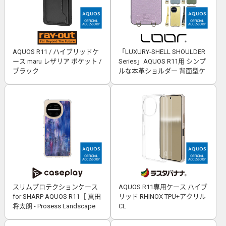
AQUOS R11 / ハイブリッドケ
「LUXURY-SHELL SHOULDER
ース maru レザリア ポケット /
Series」AQUOS R11用 シンプ
ブラック
ルな本革ショルダー 背面型ケ
ース
スリムプロテクションケース
AQUOS R11専用ケース ハイブ
for SHARP AQUOS R11［ 真田
リッド RHINOX TPU+アクリル
将太朗 - Prosess Landscape
CL
001 ］