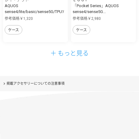
AQUOS
「Pocket Series」AQUOS
sense4/lite/basic/sense5G/TPUｿ
sense4/sense5G...
ﾌ...
参考価格￥1,320
参考価格￥2,980
ケース
ケース
＋ もっと見る
掲載アクセサリーについての注意事項