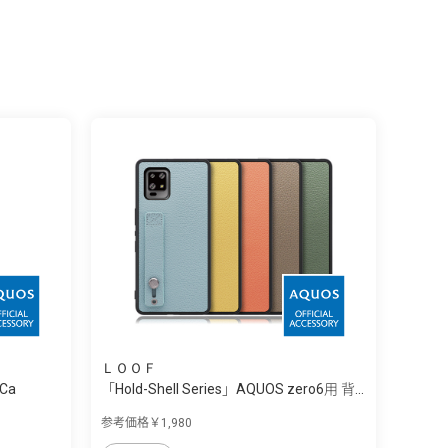
ＬＯＯＦ
Ca
「Hold-Shell Series」AQUOS zero6用 背...
参考価格￥1,980