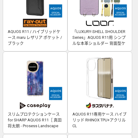
AQUOS R11 / ハイブリッドケ
「LUXURY-SHELL SHOULDER
ース maru レザリア ポケット /
Series」AQUOS R11用 シンプ
ブラック
ルな本革ショルダー 背面型ケ
ース
スリムプロテクションケース
AQUOS R11専用ケース ハイブ
for SHARP AQUOS R11［ 真田
リッド RHINOX TPU+アクリル
将太朗 - Prosess Landscape
CL
001 ］