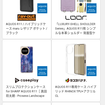
AQUOS R11 / ハイブリッドケ
「LUXURY-SHELL SHOULDER
ース maru レザリア ポケット /
Series」AQUOS R11用 シンプ
ブラック
ルな本革ショルダー 背面型ケ
ース
スリムプロテクションケース
AQUOS R11専用ケース ハイブ
for SHARP AQUOS R11［ 真田
リッド RHINOX TPU+アクリル
将太朗 - Prosess Landscape
CL
001 ］